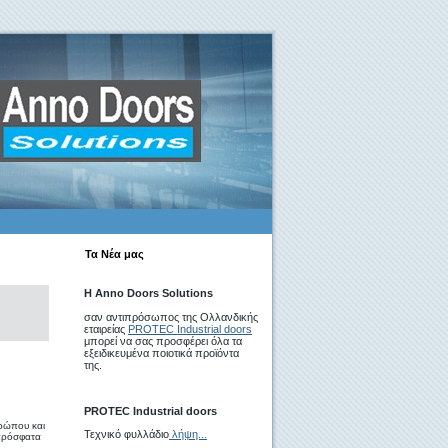
Τα Νέα μας
Η Anno Doors Solutions
σαν αντιπρόσωπος της Ολλανδικής
εταιρείας
PROTEC Industrial doors
μπορεί να σας προσφέρει όλα τα
εξειδικευμένα ποιοτικά προϊόντα
της.
PROTEC Industrial doors
θρώπου και
Τεχνικό φυλλάδιο
λήψη...
 πρόσφατα