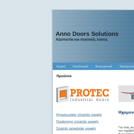
Anno Doors Solutions
Αξιοπιστία και ποιοτικές λύσεις
Αρχική
Οικοδομικά
Βιομηχανικά
Τεχνογνωσ
Προιόντα
Ηχομον
Ηχομονωτικές σπαστές οροφής
Πυράντοχες σπαστές οροφής
Για όλες α
Σπαστές ασφαλείας οροφής
του περιβά
δοκιμάστηκ