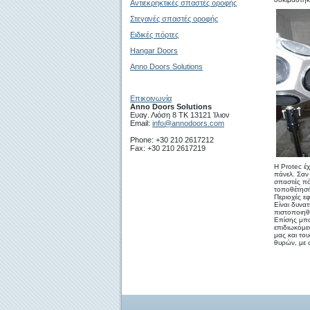
Αντιεκρηκτικές σπαστές οροφής
Στεγανές σπαστές οροφής
Ειδικές πόρτες
Hangar Doors
Anno Doors Solutions
Επικοινωνία
Anno Doors Solutions
Ευαγ. Λιόση 8 ΤΚ 13121 Ίλιον
Email:
info@annodoors.com
Phone: +30 210 2617212
Fax: +30 210 2617219
Η Protec έχ
πάνελ. Σαν
σπαστές πό
τοποθέτησή
Περιοχές ε
Είναι δυνα
πιστοποιηθε
Επίσης μπο
επιδιωκόμε
μας και το
θυρών, με 