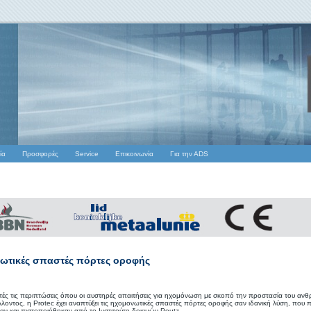
ία
Προσφορές
Service
Επικοινωνία
Για την ΑDS
ωτικές σπαστές πόρτες οροφής
υτές τις περιπτώσεις όπου οι αυστηρές απαιτήσεις για ηχομόνωση με σκοπό την προστασία του αν
λλοντος, η Protec έχει αναπτύξει τις ηχομονωτικές σπαστές πόρτες οροφής σαν ιδανική λύση, που
αν και πιστοποιήθηκαν από το Ινστιτούτο δοκιμών Peutz.