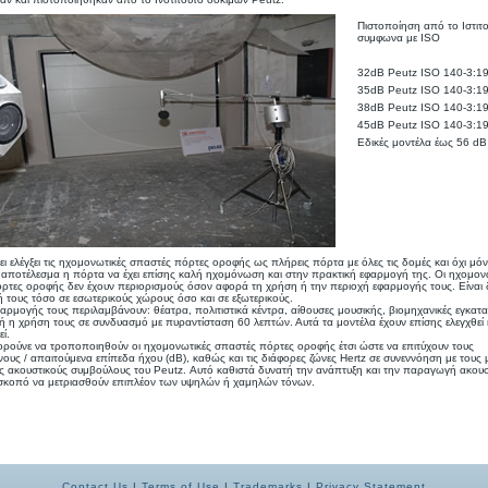
Πιστοποίηση από το Ιστιτ
συμφωνα με ISO
32dB Peutz ISO 140-3:1
35dB Peutz ISO 140-3:1
38dB Peutz ISO 140-3:1
45dB Peutz ISO 140-3:1
Εδικές μοντέλα έως 56 dB
ει ελέγξει τις ηχομονωτικές σπαστές πόρτες οροφής ως πλήρεις πόρτα με όλες τις δομές και όχι μό
 αποτέλεσμα η πόρτα να έχει επίσης καλή ηχομόνωση και στην πρακτική εφαρμογή της. Οι ηχομον
ρτες οροφής δεν έχουν περιορισμούς όσον αφορά τη χρήση ή την περιοχή εφαρμογής τους. Είναι 
 τους τόσο σε εσωτερικούς χώρους όσο και σε εξωτερικούς.
φαρμογής τους περιλαμβάνουν: θέατρα, πολιτιστικά κέντρα, αίθουσες μουσικής, βιομηχανικές εγκατα
τή η χρήση τους σε συνδυασμό με πυραντίσταση 60 λεπτών. Αυτά τα μοντέλα έχουν επίσης ελεγχθεί 
ί.
ρούνε να τροποποιηθούν οι ηχομονωτικές σπαστές πόρτες οροφής έτσι ώστε να επιτύχουν τους
νους / απαιτούμενα επίπεδα ήχου (dB), καθώς και τις διάφορες ζώνες Hertz σε συνεννόηση με τους
υς ακουστικούς συμβούλους του Peutz. Αυτό καθιστά δυνατή την ανάπτυξη και την παραγωγή ακου
σκοπό να μετριασθούν επιπλέον των υψηλών ή χαμηλών τόνων.
Contact Us
|
Terms of Use
|
Trademarks
|
Privacy Statement