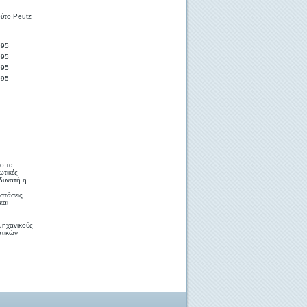
ούτο Peutz
995
995
995
995
νο τα
ωτικές
δυνατή η
στάσεις.
και
 μηχανικούς
στικών